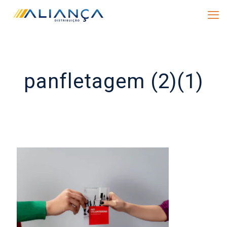
panfletagem (2)(1)