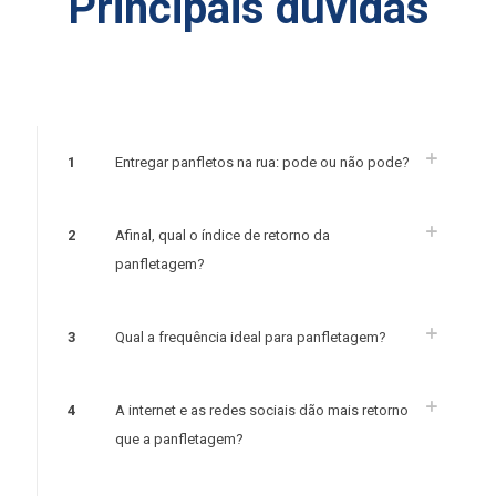
Principais dúvidas
1
Entregar panfletos na rua: pode ou não pode?
2
Afinal, qual o índice de retorno da
panfletagem?
3
Qual a frequência ideal para panfletagem?
4
A internet e as redes sociais dão mais retorno
que a panfletagem?