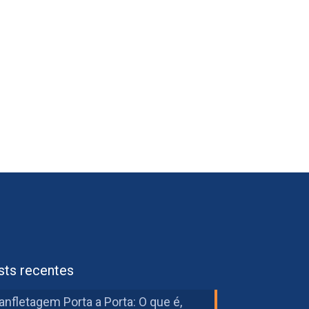
sts recentes
anfletagem Porta a Porta: O que é,