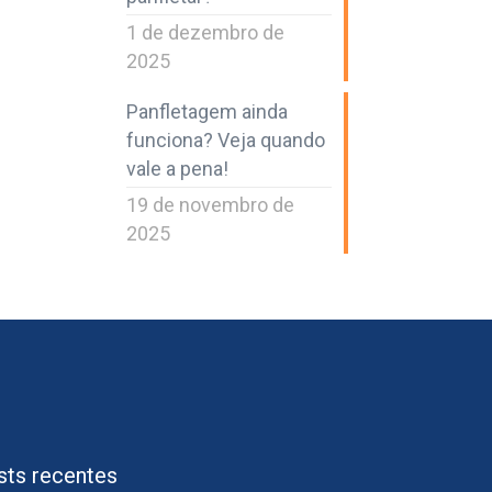
1 de dezembro de
2025
Panfletagem ainda
funciona? Veja quando
vale a pena!
19 de novembro de
2025
sts recentes