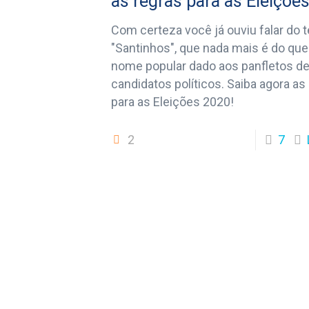
as regras para as Eleiçõe
Com certeza você já ouviu falar do 
"Santinhos", que nada mais é do qu
nome popular dado aos panfletos d
candidatos políticos. Saiba agora as
para as Eleições 2020!
2
7