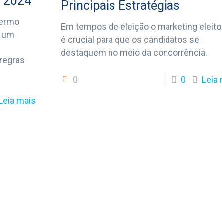
s 2024
Principais Estratégias
termo
Em tempos de eleição o marketing eleito
e um
é crucial para que os candidatos se
e
destaquem no meio da concorrência.
 regras
0
0
Leia
Leia mais