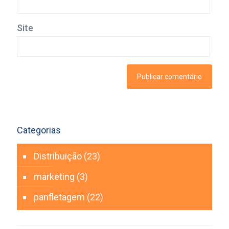
Site
Categorias
Distribuição
(23)
marketing
(3)
panfletagem
(22)